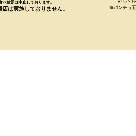
詳しく
、食べ放題は中止しております。
​※パンチョ
橋店は実施しておりません。