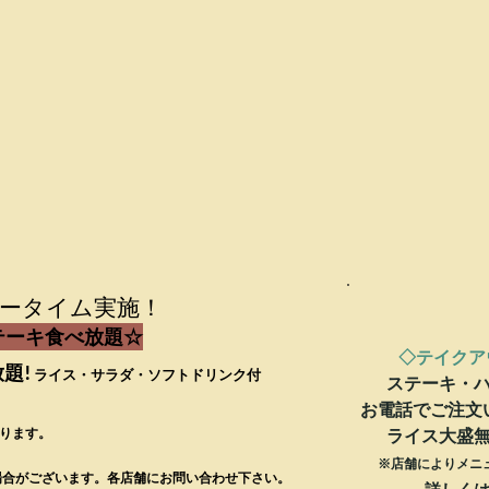
ータイム実施！
テーキ食べ放題☆
◇テイクア
題!
ライス・サラダ・ソフトドリンク付
ステーキ・
​お電話でご注
なります。
ライス大盛
※店舗によりメニ
場合が
ございます。
各店舗に
お問い合わせ下さい。